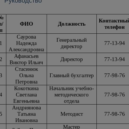
Руководство
№
Контактны
п/
ФИО
Должность
телефон
п
Саурова
Генеральный
1
Надежда
77-13-94
директор
Александровна
Афанасьев
2
Директор
77-13-94
Виктор Ильич
Стасинюк
3
Ольна
Главный бухгалтер
77-98-76
Петровна
Кокоткина
Начальник учебно-
4
Светлана
методического
77-98-76
Евгеньевна
отдела
Андриянова
5
Татьяна
Методист
77-98-76
Ивановна
Мастер