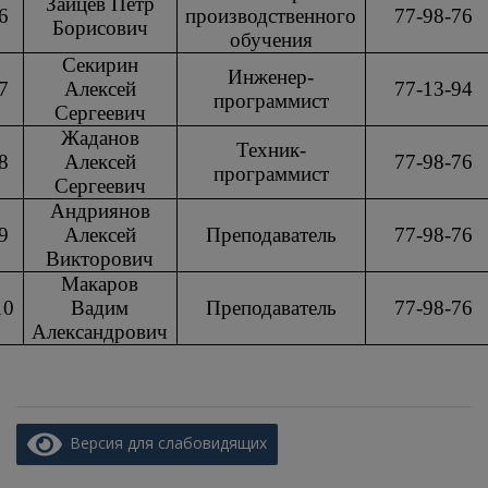
Зайцев Петр
6
производственного
77-98-76
Борисович
обучения
Секирин
Инженер-
7
Алексей
77-13-94
программист
Сергеевич
Жаданов
Техник-
8
Алексей
77-98-76
программист
Сергеевич
Андриянов
9
Алексей
Преподаватель
77-98-76
Викторович
Макаров
10
Вадим
Преподаватель
77-98-76
Александрович
Версия для слабовидящих