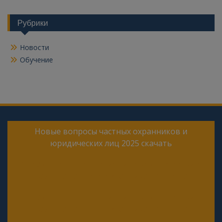
Рубрики
Новости
Обучение
Новые вопросы частных охранников и
юридических лиц 2025 скачать
Онлайн тесты для периодической проверки 4
разряда частного охранника 2025 года
Онлайн тесты для периодической проверки 5
разряда частного охранника 2025 года