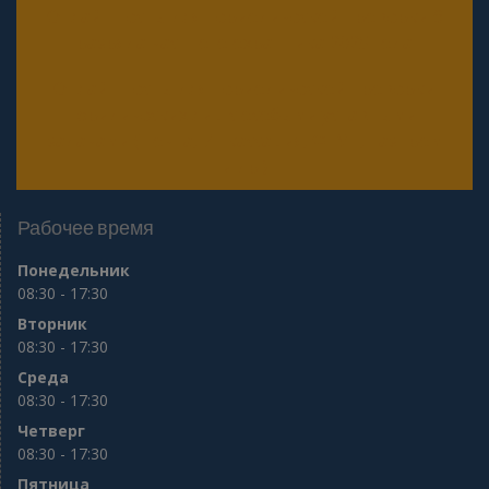
Онлайн тесты для периодической проверки 6
разряда частного охранника 2025 года
Онлайн тесты для периодической проверки
юридических лиц с особыми уставными
задачами (Почта, Инкассация, ФГУП, Газпром
и др.)
Рабочее время
Понедельник
08:30 - 17:30
Вторник
08:30 - 17:30
Среда
08:30 - 17:30
Четверг
08:30 - 17:30
Пятница