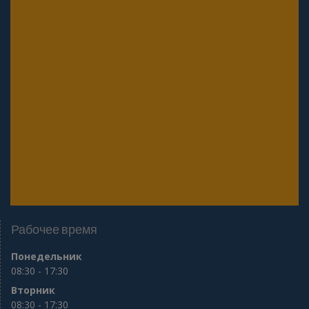
Онлайн тесты для периодической проверки 4
разряда частного охранника 2025 года
Онлайн тесты для периодической проверки 5
разряда частного охранника 2025 года
Онлайн тесты для периодической проверки 6
разряда частного охранника 2025 года
Онлайн тесты для периодической проверки
юридических лиц с особыми уставными
задачами (Почта, Инкассация, ФГУП, Газпром
и др.)
Рабочее время
Понедельник
08:30 - 17:30
Вторник
08:30 - 17:30