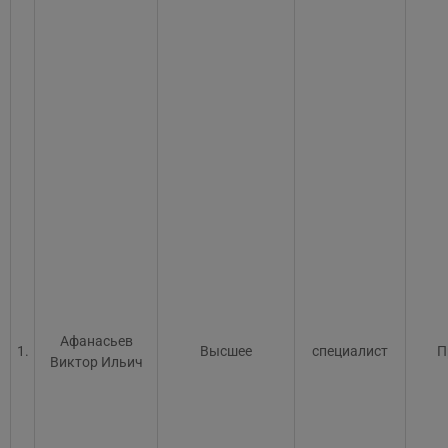
Афанасьев
1.
Высшее
специалист
П
Виктор Ильич