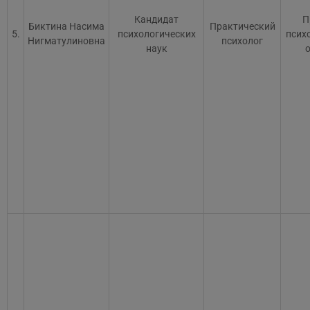
Кандидат
П
Биктина Насима
Практический
5.
психологических
псих
Нигматулиновна
психолог
наук