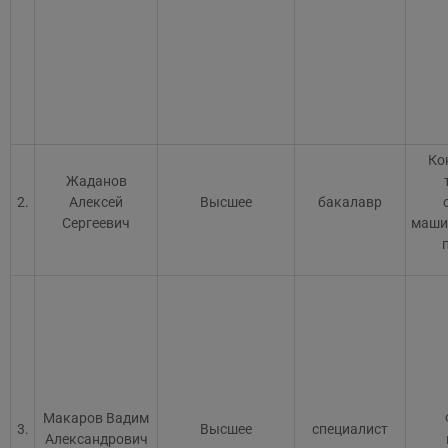
Ко
Жаданов
2.
Алексей
Высшее
бакалавр
Сергеевич
маши
Макаров Вадим
3.
Высшее
специалист
Александрович