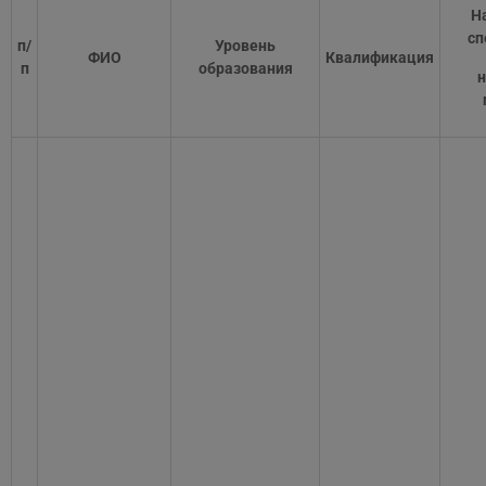
Н
сп
п/
Уровень
ФИО
Квалификация
п
образования
н