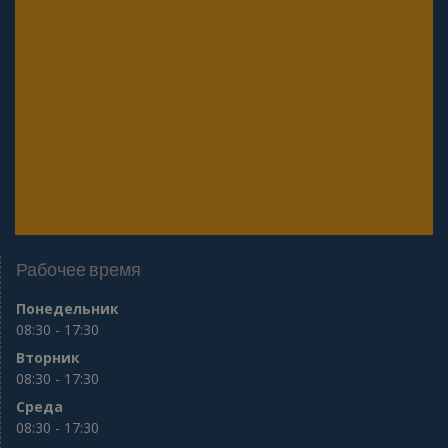
Онлайн тесты для периодической проверки 5
разряда частного охранника 2025 года
Онлайн тесты для периодической проверки 6
разряда частного охранника 2025 года
Онлайн тесты для периодической проверки
юридических лиц с особыми уставными
задачами (Почта, Инкассация, ФГУП, Газпром
и др.)
Рабочее время
Понедельник
08:30 - 17:30
Вторник
08:30 - 17:30
Среда
08:30 - 17:30