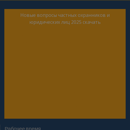
Новые вопросы частных охранников и
юридических лиц 2025 скачать
Онлайн тесты для периодической проверки 4
разряда частного охранника 2025 года
Онлайн тесты для периодической проверки 5
разряда частного охранника 2025 года
Онлайн тесты для периодической проверки 6
разряда частного охранника 2025 года
Онлайн тесты для периодической проверки
юридических лиц с особыми уставными
задачами (Почта, Инкассация, ФГУП, Газпром
и др.)
Рабочее время