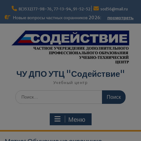
Перейти
modal-check
к
8(3532)77-98-76, 77-13-94, 91-52-52
sod56@mail.ru
содержимому
Новые вопросы частных охранников 2026:
посмотреть
ЧУ ДПО УТЦ "Содействие"
Учебный центр
Поиск
по:
Меню