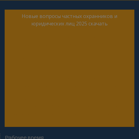
Новые вопросы частных охранников и
юридических лиц 2025 скачать
Онлайн тесты для периодической проверки 4
разряда частного охранника 2025 года
Онлайн тесты для периодической проверки 5
разряда частного охранника 2025 года
Онлайн тесты для периодической проверки 6
разряда частного охранника 2025 года
Онлайн тесты для периодической проверки
юридических лиц с особыми уставными
задачами (Почта, Инкассация, ФГУП, Газпром
и др.)
Рабочее время