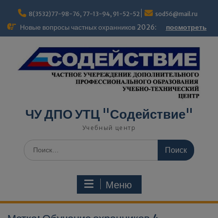
Перейти
modal-check
к
8(3532)77-98-76, 77-13-94, 91-52-52
sod56@mail.ru
содержимому
Новые вопросы частных охранников 2026:
посмотреть
ЧУ ДПО УТЦ "Содействие"
Учебный центр
Поиск
по:
Меню