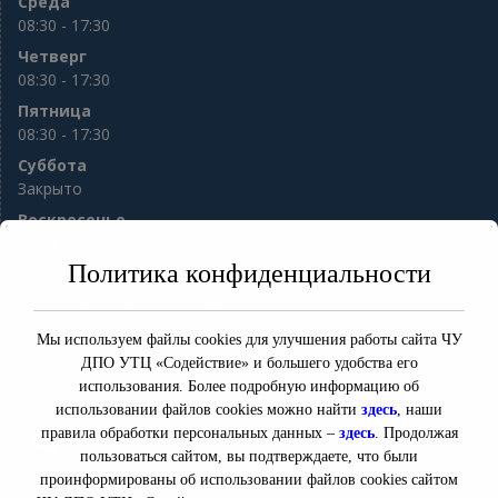
Среда
08:30 - 17:30
Четверг
08:30 - 17:30
Пятница
08:30 - 17:30
Суббота
Закрыто
Воскресенье
Закрыто
Политика конфиденциальности
e-mail:
sod56@mail.ru
8(3532) 77-98-76 8(3532) 77-13-94
ул. Гая 10
Мы используем файлы cookies для улучшения работы сайта ЧУ
Оренбург
,
Оренбургская область
460000
ДПО УТЦ «Содействие» и большего удобства его
Россия
использования. Более подробную информацию об
использовании файлов cookies можно найти
здесь
, наши
правила обработки персональных данных –
здесь
. Продолжая
Версия для слабовидящих
пользоваться сайтом, вы подтверждаете, что были
проинформированы об использовании файлов cookies сайтом