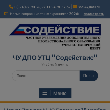
Перейти
modal-check
к
8(3532)77-98-76, 77-13-94, 91-52-52
sod56@mail.ru
содержимому
Новые вопросы частных охранников 2026:
посмотреть
ЧУ ДПО УТЦ "Содействие"
Учебный центр
Поиск
по:
Меню