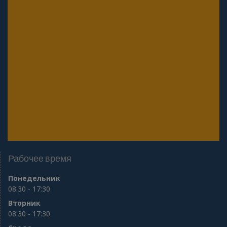
разряда частного охранника 2025 года
Онлайн тесты для периодической проверки 5
разряда частного охранника 2025 года
Онлайн тесты для периодической проверки 6
разряда частного охранника 2025 года
Онлайн тесты для периодической проверки
юридических лиц с особыми уставными
задачами (Почта, Инкассация, ФГУП, Газпром
и др.)
Рабочее время
Понедельник
08:30 - 17:30
Вторник
08:30 - 17:30