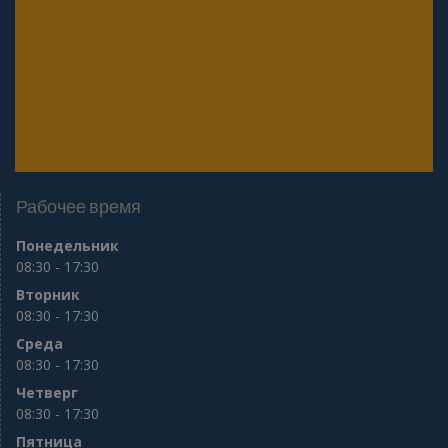
Онлайн тесты для периодической проверки 6
разряда частного охранника 2025 года
Онлайн тесты для периодической проверки
юридических лиц с особыми уставными
задачами (Почта, Инкассация, ФГУП, Газпром
и др.)
Рабочее время
Понедельник
08:30 - 17:30
Вторник
08:30 - 17:30
Среда
08:30 - 17:30
Четверг
08:30 - 17:30
Пятница