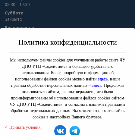
08:30 - 17:30
Суббота
Закрыто
Воскресенье
Закрыто
Политика конфиденциальности
e-mail:
sod56@mail.ru
8(3532) 77-98-76 8(3532) 77-13-94
ул. Гая 10
Мы используем файлы cookies для улучшения работы сайта ЧУ
Оренбург
,
Оренбургская область
460000
ДПО УТЦ «Содействие» и большего удобства его
Россия
использования. Более подробную информацию об
использовании файлов cookies можно найти
здесь
, наши
правила обработки персональных данных –
здесь
. Продолжая
Версия для слабовидящих
пользоваться сайтом, вы подтверждаете, что были
проинформированы об использовании файлов cookies сайтом
ЧУ ДПО УТЦ «Содействие» и согласны с нашими правилами
обработки персональных данных. Вы можете отключить файлы
cookies в настройках Вашего браузера.
Свяжитесь с нами
✓ Принять условия
Copyright © 2026
Open chaty