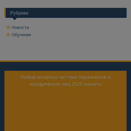
Рубрики
Новости
Обучение
Новые вопросы частных охранников и
юридических лиц 2025 скачать
Онлайн тесты для периодической проверки 4
разряда частного охранника 2025 года
Онлайн тесты для периодической проверки 5
разряда частного охранника 2025 года