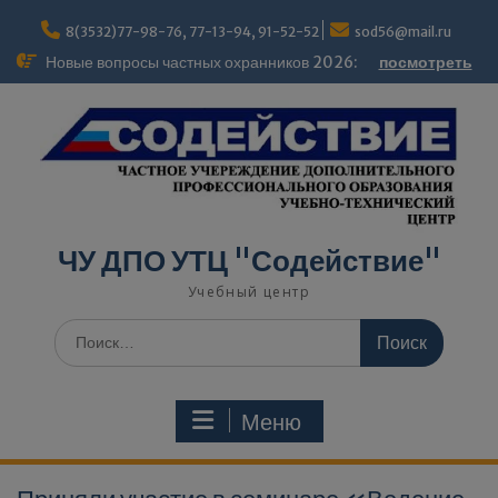
Перейти
modal-check
к
8(3532)77-98-76, 77-13-94, 91-52-52
sod56@mail.ru
содержимому
Новые вопросы частных охранников 2026:
посмотреть
ЧУ ДПО УТЦ "Содействие"
Учебный центр
Поиск
по:
Меню