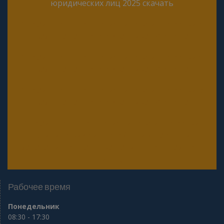
юридических лиц 2025 скачать
Онлайн тесты для периодической проверки 4
разряда частного охранника 2025 года
Онлайн тесты для периодической проверки 5
разряда частного охранника 2025 года
Онлайн тесты для периодической проверки 6
разряда частного охранника 2025 года
Онлайн тесты для периодической проверки
юридических лиц с особыми уставными
задачами (Почта, Инкассация, ФГУП, Газпром
и др.)
Рабочее время
Понедельник
08:30 - 17:30