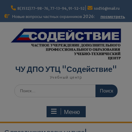
Перейти
modal-check
к
8(3532)77-98-76, 77-13-94, 91-52-52
sod56@mail.ru
содержимому
Новые вопросы частных охранников 2026:
посмотреть
ЧУ ДПО УТЦ "Содействие"
Учебный центр
Поиск
по:
Меню