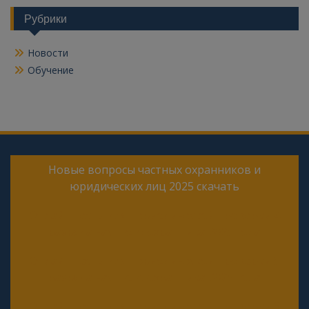
Рубрики
Новости
Обучение
Новые вопросы частных охранников и
юридических лиц 2025 скачать
Онлайн тесты для периодической проверки 4
разряда частного охранника 2025 года
Онлайн тесты для периодической проверки 5
разряда частного охранника 2025 года
Онлайн тесты для периодической проверки 6