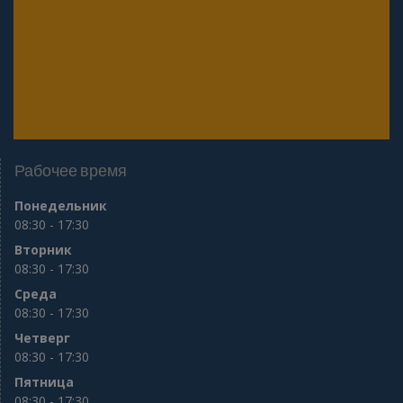
разряда частного охранника 2025 года
Онлайн тесты для периодической проверки
юридических лиц с особыми уставными
задачами (Почта, Инкассация, ФГУП, Газпром
и др.)
Рабочее время
Понедельник
08:30 - 17:30
Вторник
08:30 - 17:30
Среда
08:30 - 17:30
Четверг
08:30 - 17:30
Пятница
08:30 - 17:30