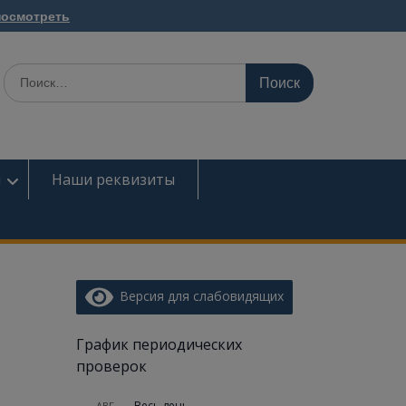
посмотреть
Поиск
по:
ы
Наши реквизиты
Версия для слабовидящих
График периодических
проверок
Весь день
АВГ