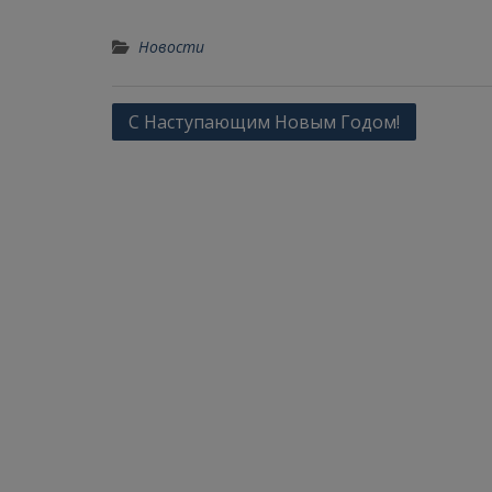
Новости
Навигация
С Наступающим Новым Годом!
по
записям