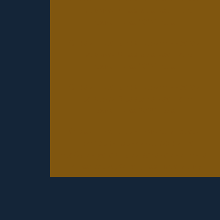
проверки 4 разряда частного
охранника 2025 года
Онлайн тесты для периодической
проверки 5 разряда частного
охранника 2025 года
Онлайн тесты для периодической
проверки 6 разряда частного
охранника 2025 года
Онлайн тесты для периодической
проверки юридических лиц с
особыми уставными задачами (Почта,
Инкассация, ФГУП, Газпром и др.)