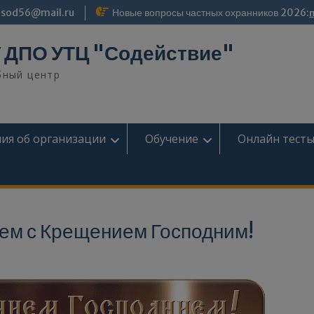
modal-check
sod56@mail.ru
Новые вопросы частных охранников 2026:
 ДПО УТЦ "Содействие"
бный центр
ия об организации
Обучение
Онлайн тест
яем с Крещением Господним!