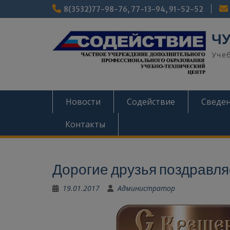
Перейти
8(3532)77-98-76, 77-13-94, 91-52-52
к
содержимому
ЧУ
Уче
Новости
Содействие
Сведен
Контакты
Дорогие друзья поздравл
19.01.2017
Администратор