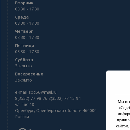
Вторник
08:30 - 17:30
Среда
08:30 - 17:30
Четверг
08:30 - 17:30
Пятница
08:30 - 17:30
Суббота
Закрыто
Воскресенье
Закрыто
e-mail:
sod56@mail.ru
8(3532) 77-98-76 8(3532) 77-13-94
Мы исп
ул. Гая 10
«Соде
Оренбург
,
Оренбургская область
460000
информ
Россия
правил
сайтом,