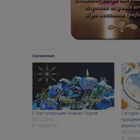
Связанные
С Наступающим Новым Годом!
Сегодня
30.12.2016
праздни
В "Новости"
верности
08.07.20
В "Ново