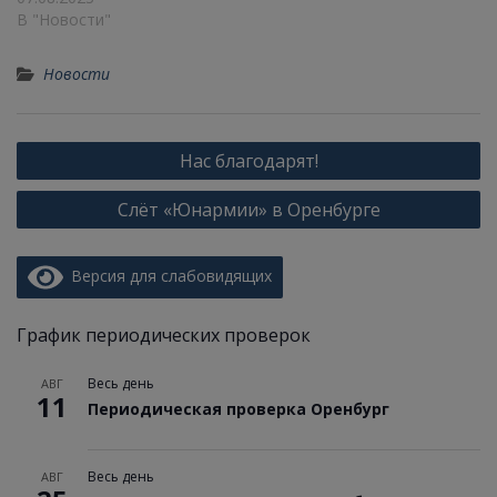
управления охраной
В "Новости"
труда требованиям ГОСТ
12.0.230. Стандарт
содержит описание
Новости
основных критериев
оценки соответствия,
которые используются
при…
Нас благодарят!
Слёт «Юнармии» в Оренбурге
Версия для слабовидящих
График периодических проверок
Весь день
АВГ
11
Периодическая проверка Оренбург
Весь день
АВГ