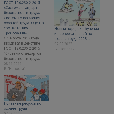
ГОСТ 12.0.230.2-2015
«Система стандартов
безопасности труда.
Системы управления
охраной труда. Оценка
соответствия.
Новый порядок обучения
Требования»
и проверки знаний по
С 1 марта 2017 года
охране труда 2023 г.
вводится в действие
02.02.2023
ГОСТ 12.0.230.2-2015
В "Новости"
"Система стандартов
безопасности труда.
Системы управления
08.11.2016
охраной труда. Оценка
В "Новости"
соответствия.
Требования" Документом
устанавливаются
основные требования и
систематизируются
процедуры принятия
Полезные ресурсы по
решений по оценке
охране труда
соответствия систем
07.08.2023