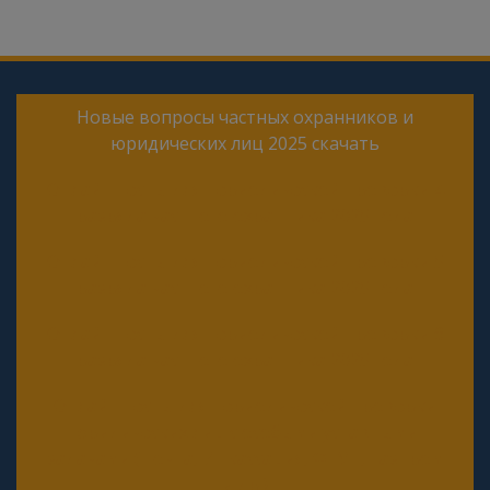
Новые вопросы частных охранников и
юридических лиц 2025 скачать
Онлайн тесты для периодической проверки 4
разряда частного охранника 2025 года
Онлайн тесты для периодической проверки 5
разряда частного охранника 2025 года
Онлайн тесты для периодической проверки 6
разряда частного охранника 2025 года
Онлайн тесты для периодической проверки
юридических лиц с особыми уставными
задачами (Почта, Инкассация, ФГУП, Газпром
и др.)