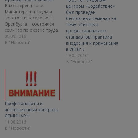
В конференц-зале
центром «Содействие»
Министерства труда и
был проведен
занятости населения г.
бесплатный семинар на
Оренбурга , состоялся
тему: «Система
семинар по охране труда
профессиональных
для руководителей и
05.09.2016
стандартов: практика
специалистов
В "Новости"
внедрения и применения
предприятий и
в 2016г.»
организаций г. Оренбурга
19.05.2016
и Оренбургского района.
В "Новости"
По приглашению Центра
занятости, для
проведения семинара
был направлен наш
специалист.
Руководителем отдела
Профстандарты и
охраны труда -
инспекционный контроль.
Дюгаевой Ириной
СЕМИНАР!!!!
Сергеевной был освещен
11.08.2016
вопрос «Организация…
В "Новости"