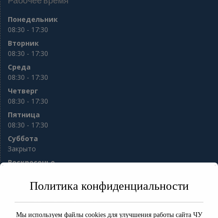
Рабочее время
Понедельник
08:30 - 17:30
Вторник
08:30 - 17:30
Среда
08:30 - 17:30
Четверг
08:30 - 17:30
Пятница
08:30 - 17:30
Суббота
Закрыто
Воскресенье
Закрыто
Политика конфиденциальности
e-mail:
sod56@mail.ru
8(3532) 77-98-76 8(3532) 77-13-94
ул. Гая 10
Мы используем файлы cookies для улучшения работы сайта ЧУ