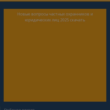
Новые вопросы частных охранников и
юридических лиц 2025 скачать
Онлайн тесты для периодической проверки 4
разряда частного охранника 2025 года
Онлайн тесты для периодической проверки 5
разряда частного охранника 2025 года
Онлайн тесты для периодической проверки 6
разряда частного охранника 2025 года
Онлайн тесты для периодической проверки
юридических лиц с особыми уставными
задачами (Почта, Инкассация, ФГУП, Газпром
и др.)