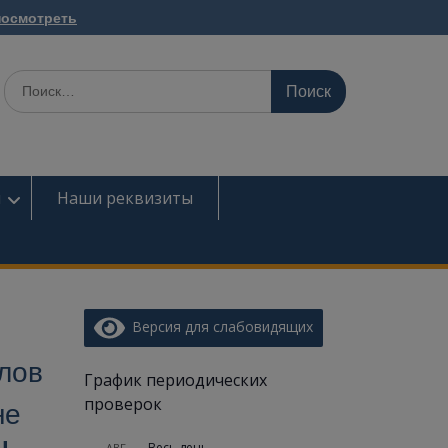
посмотреть
ы
Наши реквизиты
Версия для слабовидящих
алов
График периодических
проверок
не
Весь день
АВГ