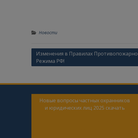
Новости
Изменения в Правилах Противопожарно
Режима РФ!
Новые вопросы частных охранников
и юридических лиц 2025 скачать
Онлайн тесты для периодической
проверки 4 разряда частного
охранника 2025 года