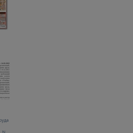
руда
1 N