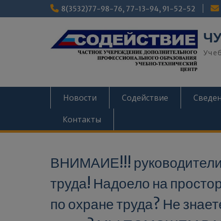
8(3532)77-98-76, 77-13-94, 91-52-52
ЧУ
Уче
Новости
Содействие
Сведен
Контакты
ВНИМАИЕ!!! руководители,
труда! Надоело на просто
по охране труда? Не знает