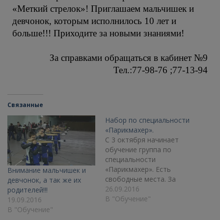
«Меткий стрелок»! Приглашаем мальчишек и
девчонок, которым исполнилось 10 лет и
больше!!! Приходите за новыми знаниями!
За справками обращаться в кабинет №9
Тел.:77-98-76 ;77-13-94
Связанные
Набор по специальности
«Парикмахер».
С 3 октября начинает
обучение группа по
специальности
«Парикмахер». Есть
Внимание мальчишек и
свободные места. За
девчонок, а так же их
справками обращаться в
26.09.2016
родителей!!!
кабинет №9 Тел.:77-98-76
В "Обучение"
19.09.2016
;77-13-94
В "Обучение"