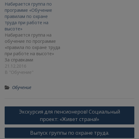
Набирается группа по
программе «Обучение
правилам по охране
труда при работе на
высоте»
Набирается группа на
обучение по программе
«правила по охране труда
при работе на высоте»
За справками
обращаться в кабинет
21.12.2016
№9 Тел.:77-98-76 ;77-13-
В "Обучение"
94; 37-80-65
Обучение
Экскурсия для пенсионеров! Социальный
проект: «Живет страна!»
Выпуск группы по охране труда.