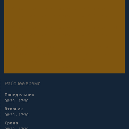
Онлайн тесты для периодической проверки 5
разряда частного охранника 2025 года
Онлайн тесты для периодической проверки 6
разряда частного охранника 2025 года
Онлайн тесты для периодической проверки
юридических лиц с особыми уставными
задачами (Почта, Инкассация, ФГУП, Газпром
и др.)
Рабочее время
Понедельник
08:30 - 17:30
Вторник
08:30 - 17:30
Среда
08:30 - 17:30