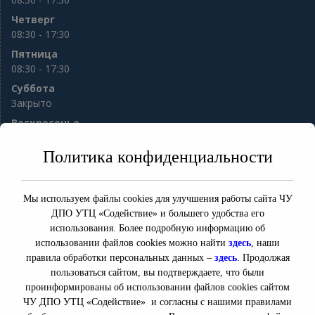
Четверг
08:30 - 17:30
Пятница
08:30 - 17:30
Суббота
Закрыто
Воскресенье
Закрыто
Политика конфиденциальности
e-mail:
sod56@mail.ru
8(3532) 77-98-76 8(3532) 77-13-94
ул. Гая 10
Мы используем файлы cookies для улучшения работы сайта ЧУ
Оренбург
,
Оренбургская область
460000
ДПО УТЦ «Содействие» и большего удобства его
Россия
использования. Более подробную информацию об
использовании файлов cookies можно найти
здесь
, наши
правила обработки персональных данных –
здесь
. Продолжая
Версия для слабовидящих
пользоваться сайтом, вы подтверждаете, что были
проинформированы об использовании файлов cookies сайтом
ЧУ ДПО УТЦ «Содействие» и согласны с нашими правилами