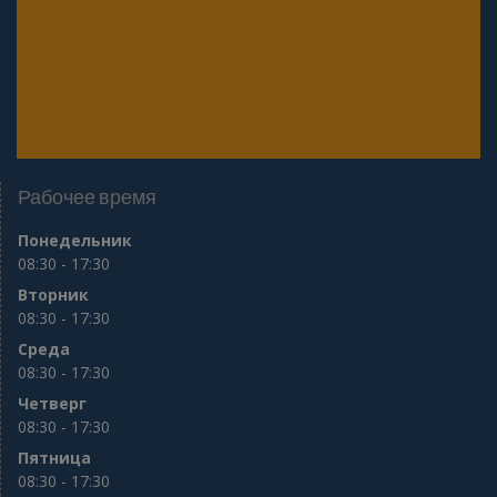
разряда частного охранника 2025 года
Онлайн тесты для периодической проверки
юридических лиц с особыми уставными
задачами (Почта, Инкассация, ФГУП, Газпром
и др.)
Рабочее время
Понедельник
08:30 - 17:30
Вторник
08:30 - 17:30
Среда
08:30 - 17:30
Четверг
08:30 - 17:30
Пятница
08:30 - 17:30