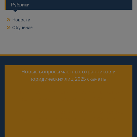
Рубрики
Новости
Обучение
Новые вопросы частных охранников и
юридических лиц 2025 скачать
Онлайн тесты для периодической проверки 4
разряда частного охранника 2025 года
Онлайн тесты для периодической проверки 5
разряда частного охранника 2025 года
Онлайн тесты для периодической проверки 6