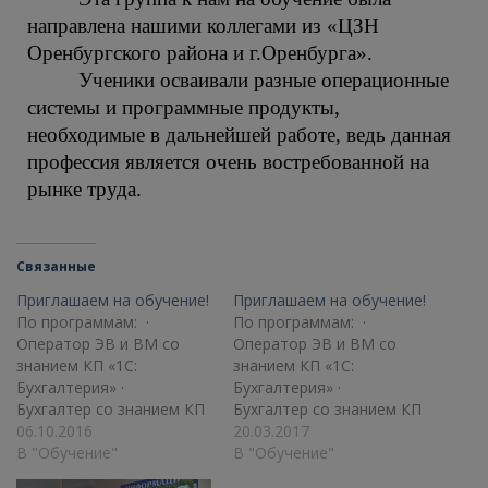
направлена нашими коллегами из «ЦЗН
Оренбургского района и г.Оренбурга».
Ученики осваивали разные операционные
системы и программные продукты,
необходимые в дальнейшей работе, ведь данная
профессия является очень востребованной на
рынке труда.
Связанные
Приглашаем на обучение!
Приглашаем на обучение!
По программам: ·
По программам: ·
Оператор ЭВ и ВМ со
Оператор ЭВ и ВМ со
знанием КП «1С:
знанием КП «1С:
Бухгалтерия» ·
Бухгалтерия» ·
Бухгалтер со знанием КП
Бухгалтер со знанием КП
«1С: Зарплата и
06.10.2016
«1С: Зарплата и
20.03.2017
управление персоналом»,
В "Обучение"
управление персоналом»,
В "Обучение"
«1С: Бухгалтерия» ·
· «1С: Бухгалтерия»