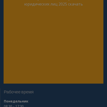
юридических лиц 2025 скачать
Онлайн тесты для периодической проверки 4
разряда частного охранника 2025 года
Онлайн тесты для периодической проверки 5
разряда частного охранника 2025 года
Онлайн тесты для периодической проверки 6
разряда частного охранника 2025 года
Онлайн тесты для периодической проверки
юридических лиц с особыми уставными
задачами (Почта, Инкассация, ФГУП, Газпром
и др.)
Рабочее время
Понедельник
08:30 - 17:30