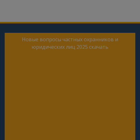
Новые вопросы частных охранников и
юридических лиц 2025 скачать
Онлайн тесты для периодической проверки 4
разряда частного охранника 2025 года
Онлайн тесты для периодической проверки 5
разряда частного охранника 2025 года
Онлайн тесты для периодической проверки 6
разряда частного охранника 2025 года
Онлайн тесты для периодической проверки
юридических лиц с особыми уставными
задачами (Почта, Инкассация, ФГУП, Газпром