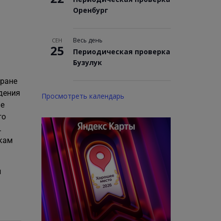
Оренбург
Весь день
СЕН
25
Периодическая проверка
Бузулук
хране
едения
Просмотреть календарь
ие
го
.
ыкам
и