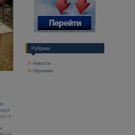
Рубрики
Новости
Обучение
ИЯ
ОЩИ:
 от 3
й
йской