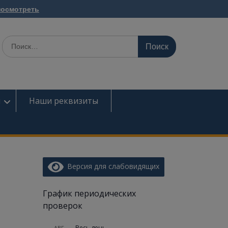
посмотреть
ы
Наши реквизиты
Версия для слабовидящих
График периодических
проверок
Весь день
АВГ