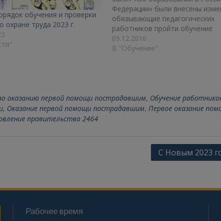
Федерации» были внесены изме
орядок обучения и проверки
обязывающие педагогических
о охране труда 2023 г.
работников пройти обучение
23
навыкам оказания первой помо
09.12.2016
сти"
Каким образом должно быть
В "Обучение"
организовано такое обучение?
Федеральным законом от 3 июл
г. № 313-ФЗ в Федеральный зак
образовании в Российской
Федерации» внесены изменения
по оказанию первой помощи пострадавшим
,
Обучение работнико
и
,
Оказание первой помощи пострадавшим
,
Первое оказание пом
овление правительства 2464
С Новым 2023 г
Рабочее время