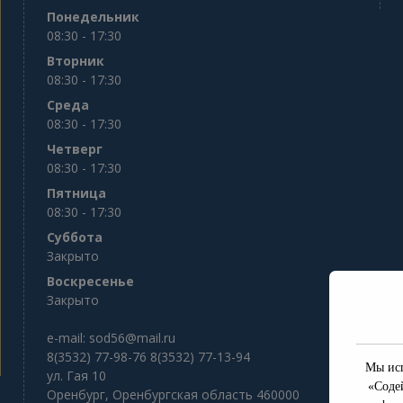
Понедельник
08:30 - 17:30
Вторник
08:30 - 17:30
Среда
08:30 - 17:30
Четверг
08:30 - 17:30
Пятница
08:30 - 17:30
Суббота
Закрыто
Воскресенье
Закрыто
e-mail:
sod56@mail.ru
8(3532) 77-98-76 8(3532) 77-13-94
Мы исп
ул. Гая 10
«Соде
Оренбург
,
Оренбургская область
460000