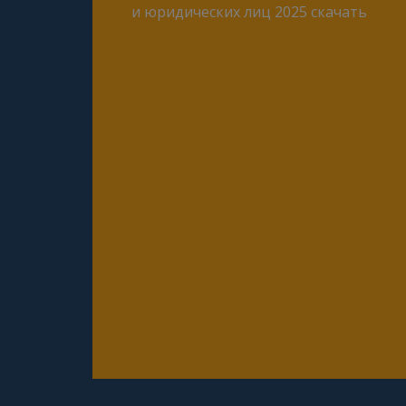
и юридических лиц 2025 скачать
Онлайн тесты для периодической
проверки 4 разряда частного
охранника 2025 года
Онлайн тесты для периодической
проверки 5 разряда частного
охранника 2025 года
Онлайн тесты для периодической
проверки 6 разряда частного
охранника 2025 года
Онлайн тесты для периодической
проверки юридических лиц с
особыми уставными задачами (Почта,
Инкассация, ФГУП, Газпром и др.)