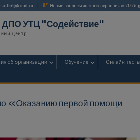
modal-check
sod56@mail.ru
Новые вопросы частных охранников 2026:
 ДПО УТЦ "Содействие"
бный центр
ия об организации
Обучение
Онлайн тест
 по «Оказанию первой помощи