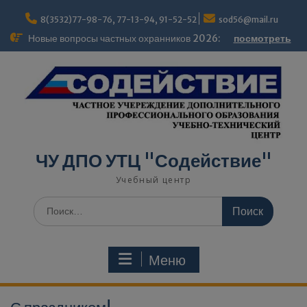
Перейти
modal-check
к
8(3532)77-98-76, 77-13-94, 91-52-52
sod56@mail.ru
содержимому
Новые вопросы частных охранников 2026:
посмотреть
ЧУ ДПО УТЦ "Содействие"
Учебный центр
Поиск
по:
Меню