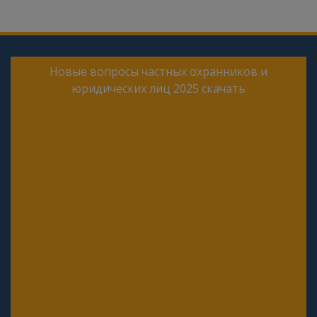
Новые вопросы частных охранников и
юридических лиц 2025 скачать
Онлайн тесты для периодической проверки 4
разряда частного охранника 2025 года
Онлайн тесты для периодической проверки 5
разряда частного охранника 2025 года
Онлайн тесты для периодической проверки 6
разряда частного охранника 2025 года
Онлайн тесты для периодической проверки
юридических лиц с особыми уставными
задачами (Почта, Инкассация, ФГУП, Газпром
и др.)