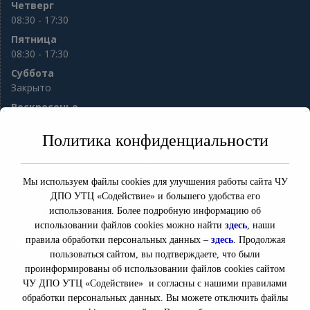
Четверг
08:30 - 17:30
Пятница
08:30 - 17:30
Суббота
Закрыто
Воскресенье
Закрыто
Политика конфиденциальности
e-mail:
sod56@mail.ru
8(3532) 77-98-76 8(3532) 77-13-94
ул. Гая 10
Мы используем файлы cookies для улучшения работы сайта ЧУ
Оренбург
,
Оренбургская область
460000
ДПО УТЦ «Содействие» и большего удобства его
Россия
использования. Более подробную информацию об
использовании файлов cookies можно найти
здесь
, наши
правила обработки персональных данных –
здесь
. Продолжая
Версия для слабовидящих
пользоваться сайтом, вы подтверждаете, что были
проинформированы об использовании файлов cookies сайтом
ЧУ ДПО УТЦ «Содействие» и согласны с нашими правилами
обработки персональных данных. Вы можете отключить файлы