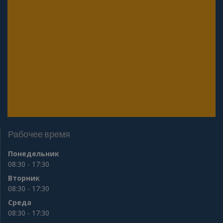
Онлайн тесты для периодической проверки 5
разряда частного охранника 2025 года
Онлайн тесты для периодической проверки 6
разряда частного охранника 2025 года
Онлайн тесты для периодической проверки
юридических лиц с особыми уставными
задачами (Почта, Инкассация, ФГУП, Газпром
и др.)
Рабочее время
Понедельник
08:30 - 17:30
Вторник
08:30 - 17:30
Среда
08:30 - 17:30