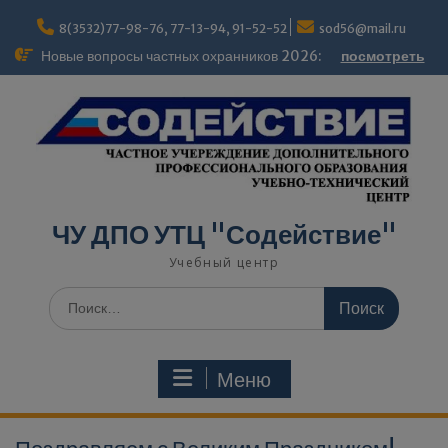
Перейти
modal-check
к
8(3532)77-98-76, 77-13-94, 91-52-52
sod56@mail.ru
содержимому
Новые вопросы частных охранников 2026:
посмотреть
ЧУ ДПО УТЦ "Содействие"
Учебный центр
Поиск
по:
Меню