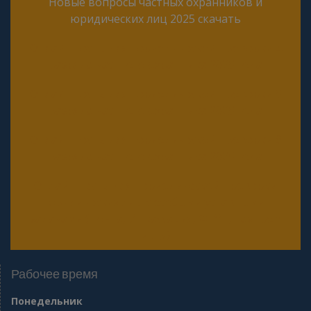
Новые вопросы частных охранников и
юридических лиц 2025 скачать
Онлайн тесты для периодической проверки 4
разряда частного охранника 2025 года
Онлайн тесты для периодической проверки 5
разряда частного охранника 2025 года
Онлайн тесты для периодической проверки 6
разряда частного охранника 2025 года
Онлайн тесты для периодической проверки
юридических лиц с особыми уставными
задачами (Почта, Инкассация, ФГУП, Газпром
и др.)
Рабочее время
Понедельник