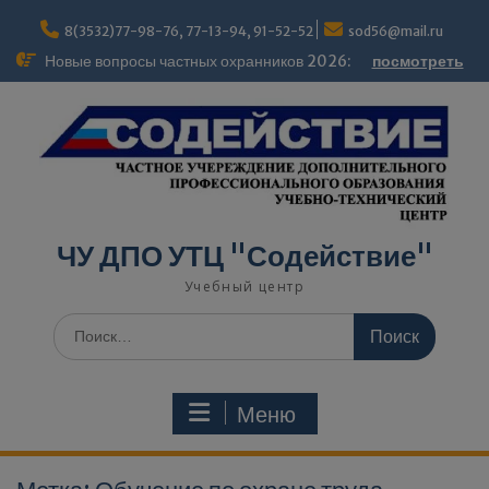
Перейти
modal-check
к
8(3532)77-98-76, 77-13-94, 91-52-52
sod56@mail.ru
содержимому
Новые вопросы частных охранников 2026:
посмотреть
ЧУ ДПО УТЦ "Содействие"
Учебный центр
Поиск
по:
Меню