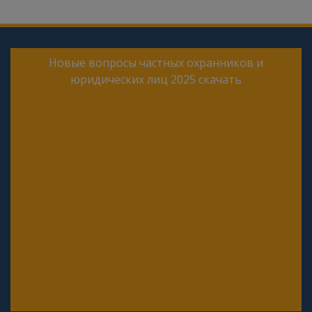
Новые вопросы частных охранников и
юридических лиц 2025 скачать
Онлайн тесты для периодической проверки 4
разряда частного охранника 2025 года
Онлайн тесты для периодической проверки 5
разряда частного охранника 2025 года
Онлайн тесты для периодической проверки 6
разряда частного охранника 2025 года
Онлайн тесты для периодической проверки
юридических лиц с особыми уставными
задачами (Почта, Инкассация, ФГУП, Газпром
и др.)