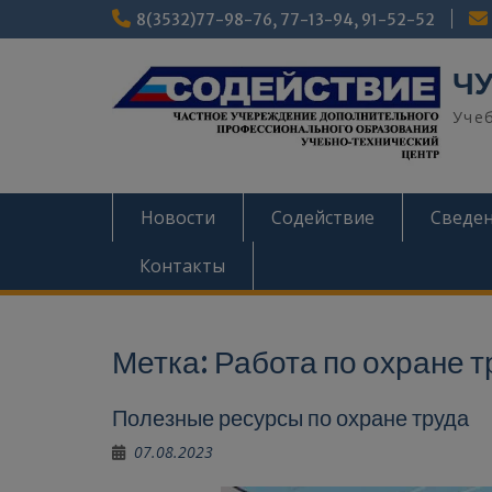
Перейти
8(3532)77-98-76, 77-13-94, 91-52-52
к
содержимому
ЧУ
Уче
Новости
Содействие
Сведен
Контакты
Метка:
Работа по охране т
Полезные ресурсы по охране труда
07.08.2023