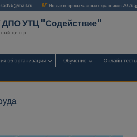
modal-check
sod56@mail.ru
Новые вопросы частных охранников 2026:
 ДПО УТЦ "Содействие"
бный центр
ия об организации
Обучение
Онлайн тест
руда