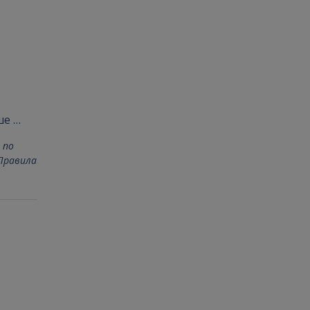
ше …
 по
Правила