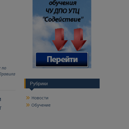
 по
Правила
Рубрики
Новости
и
Обучение
т