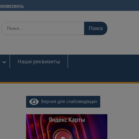
посмотреть
Поиск
по:
ы
Наши реквизиты
Версия для слабовидящих